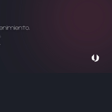
enimiento.
.
.