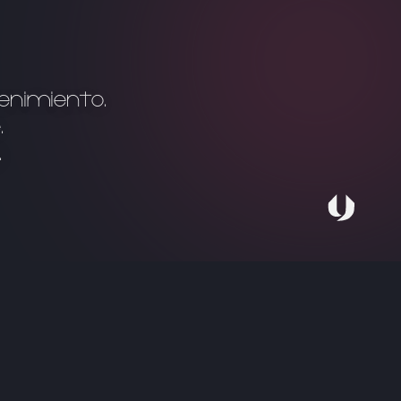
enimiento.
.
.