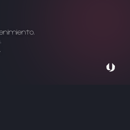
enimiento.
.
.