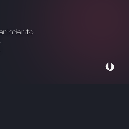
enimiento.
.
.